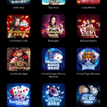
Odds HiLo
Thai Hi Lo
Lucky Wheel
Fish Prawn Crab
Belangkai
Baccarat Babes
Caribbean Saga
Virtual Dragon Bonus
Virtual Tiger Baccarat
Baccarat