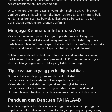
secara praktis melalui browser mobile.
Untuk memperoleh pengalaman yang lebih stabil, gunakan browser
versi terbaru dan pastikan koneksi internet berada dalam kondisi baik.
Hindari membuka terlalu banyak aplikasi secara bersamaan apabila
perangkat mengalami penurunan performa.
Menjaga Keamanan Informasi Akun
Keamanan akun merupakan tanggung jawab bersama. Pengguna
disarankan membuat kata sandi yang kuat, unik, dan tidak digunakan
pada layanan lain. Informasi seperti kata sandi, kode verifikasi, atau data
pribadi tidak boleh diberikan kepada pihak yang tidak dikenal.
Selalu periksa alamat website sebelum memasukkan informasi akun.
Pastikan koneksi menggunakan protokol HTTPS dan hindari mengakses
akun melalui jaringan Wi-Fi publik yang tidak terlindungi.
Tips keamanan yang perlu diperhatikan
Gunakan kata sandi yang panjang dan sulit ditebak.
Jangan membagikan kode verifikasi kepada siapa pun.
Keluar dari akun setelah menggunakan perangkat bersama.
Jangan membuka tautan mencurigakan dari pesan tidak dikenal.
Hubungi layanan bantuan apabila menemukan aktivitas tidak wajar.
Panduan dan Bantuan PAHALA4D
Apabila mengalami kendala ketika menggunakan layanan, pengguna
dapat membuka halaman bantuan atau bagian pertanyaan yang sering