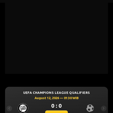
UEFA CHAMPIONS LEAGUE QUALIFIERS
August 12, 2026 — 01:30 WIB
0 : 0
Previous
Next