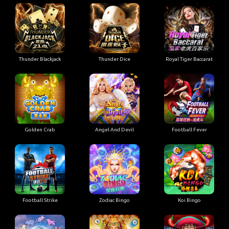
Thunder Blackjack
Thunder Dice
Royal Tiger Baccarat
Golden Crab
Angel And Devil
Football Fever
Football Strike
Zodiac Bingo
Koi Bingo