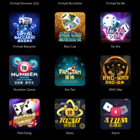
Virtual Domino QQ
Virtual Roulette
Virtual Sic Bo
Virtual Baccarat
Bau Cua
Tai Xiu
Number Game
Fan Tan
RNG War
Pok Deng
Keno
Atom