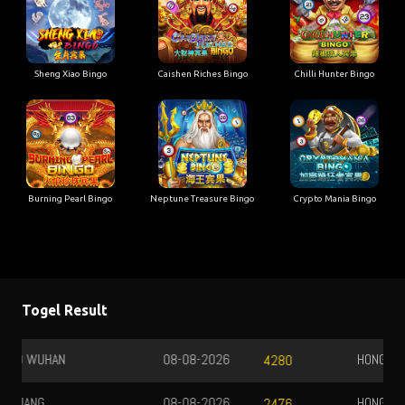
Sheng Xiao Bingo
Caishen Riches Bingo
Chilli Hunter Bingo
Burning Pearl Bingo
Neptune Treasure Bingo
Crypto Mania Bingo
Togel Result
HONGKONG
07-08-2026
9943
HONGKONG LOTTO
07-08-2026
6011