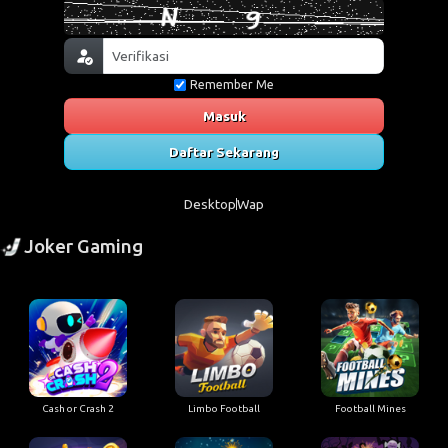
Remember Me
Masuk
Daftar Sekarang
Desktop
Wap
Joker Gaming
Cash or Crash 2
Limbo Football
Football Mines