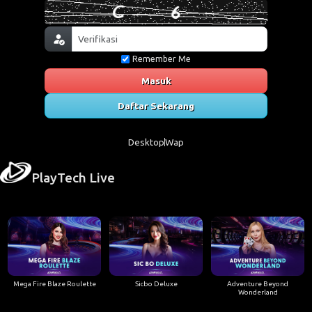
Remember Me
Masuk
Daftar Sekarang
Desktop
Wap
PlayTech Live
Mega Fire Blaze Roulette
Sicbo Deluxe
Adventure Beyond
Wonderland