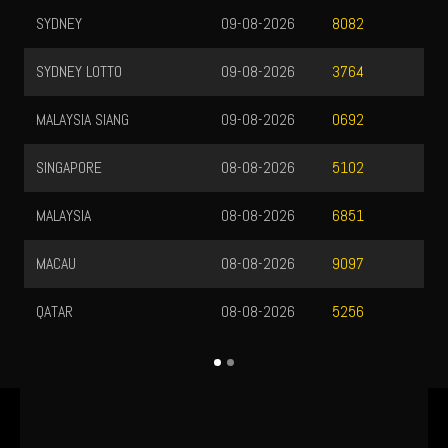
09-08-2026
8082
09-08-2026
3764
09-08-2026
0692
08-08-2026
5102
08-08-2026
6851
08-08-2026
9097
08-08-2026
5256