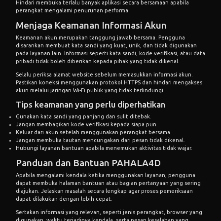
Hindari membuka terlalu banyak aplikasi secara bersamaan apabila
perangkat mengalami penurunan performa.
Menjaga Keamanan Informasi Akun
Keamanan akun merupakan tanggung jawab bersama. Pengguna
disarankan membuat kata sandi yang kuat, unik, dan tidak digunakan
pada layanan lain. Informasi seperti kata sandi, kode verifikasi, atau data
pribadi tidak boleh diberikan kepada pihak yang tidak dikenal.
Selalu periksa alamat website sebelum memasukkan informasi akun.
Pastikan koneksi menggunakan protokol HTTPS dan hindari mengakses
akun melalui jaringan Wi-Fi publik yang tidak terlindungi.
Tips keamanan yang perlu diperhatikan
Gunakan kata sandi yang panjang dan sulit ditebak.
Jangan membagikan kode verifikasi kepada siapa pun.
Keluar dari akun setelah menggunakan perangkat bersama.
Jangan membuka tautan mencurigakan dari pesan tidak dikenal.
Hubungi layanan bantuan apabila menemukan aktivitas tidak wajar.
Panduan dan Bantuan PAHALA4D
Apabila mengalami kendala ketika menggunakan layanan, pengguna
dapat membuka halaman bantuan atau bagian pertanyaan yang sering
diajukan. Jelaskan masalah secara lengkap agar proses pemeriksaan
dapat dilakukan dengan lebih cepat.
Sertakan informasi yang relevan, seperti jenis perangkat, browser yang
digunakan, waktu terjadinya kendala, serta pesan kesalahan yang