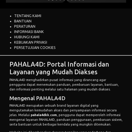
TENTANG KAMI
BANTUAN
PERATURAN
INFORMASI BANK
HUBUNGI KAMI
KEBIJAKAN PRIVASI
PERSETUJUAN COOKIES
PAHALA4D: Portal Informasi dan
Layanan yang Mudah Diakses
PAHALA4D menghadirkan pusat informasi yang dirancang agar
pengguna dapat menemukan panduan, pembaruan layanan, bantuan,
dan informasi penting melalui satu halaman yang mudah diakses.
Mengenal PAHALA4D
PAHALA4D merupakan sebuah brand layanan digital yang
mengutamakan kemudahan akses dan penyampaian informasi secara
jelas. Melalui
pahala4dkk.com
, pengguna dapat memperoleh informasi
mengenai layanan PAHALA4D, panduan penggunaan, pembaruan sistem,
serta bantuan untuk berbagai kendala yang mungkin ditemukan.