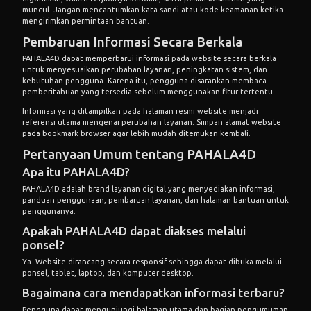
muncul. Jangan mencantumkan kata sandi atau kode keamanan ketika
mengirimkan permintaan bantuan.
Pembaruan Informasi Secara Berkala
PAHALA4D dapat memperbarui informasi pada website secara berkala
untuk menyesuaikan perubahan layanan, peningkatan sistem, dan
kebutuhan pengguna. Karena itu, pengguna disarankan membaca
pemberitahuan yang tersedia sebelum menggunakan fitur tertentu.
Informasi yang ditampilkan pada halaman resmi website menjadi
referensi utama mengenai perubahan layanan. Simpan alamat website
pada bookmark browser agar lebih mudah ditemukan kembali.
Pertanyaan Umum tentang PAHALA4D
Apa itu PAHALA4D?
PAHALA4D adalah brand layanan digital yang menyediakan informasi,
panduan penggunaan, pembaruan layanan, dan halaman bantuan untuk
penggunanya.
Apakah PAHALA4D dapat diakses melalui
ponsel?
Ya. Website dirancang secara responsif sehingga dapat dibuka melalui
ponsel, tablet, laptop, dan komputer desktop.
Bagaimana cara mendapatkan informasi terbaru?
Pengguna dapat mengunjungi halaman utama dan bagian pengumuman