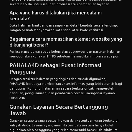
secara berkala untuk melihat informasi atau pembaruan layanan.
Apa yang harus dilakukan jika mengalami
kendala?
Buka halaman bantuan dan sampaikan detail kendala secara lengkap.
Jangan pernah menyertakan kata sandi atau kode verifikasi.
Bagaimana cara memastikan alamat website yang
dikunjungi benar?
Periksa nama domain pada kolom alamat browser dan pastikan halaman
menggunakan koneksi HTTPS sebelum memasukkan informasi apa pun.
PAHALA4D sebagai Pusat Informasi
Pengguna
Dengan struktur halaman yang ringkas dan mudah digunakan,
PAHALA4D berupaya memberikan akses informasi yang lebih praktis bagi
pengguna. Kunjungi halaman ini secara berkala untuk memperoleh
panduan, pengumuman, dan pembaruan terbaru mengenai layanan
PAHALA4D.
Gunakan Layanan Secara Bertanggung
Jawab
Gunakan setiap layanan sesuai hukum dan ketentuan yang berlaku di
wilayah Anda. Layanan yang memiliki pembatasan usia hanya boleh
digunakan oleh pengguna yang telah memenuhi batas usia minimum.