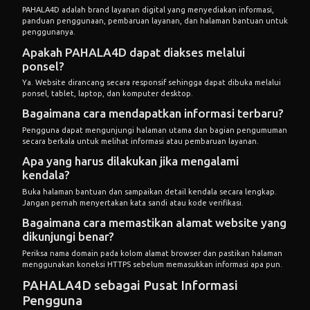
PAHALA4D adalah brand layanan digital yang menyediakan informasi,
panduan penggunaan, pembaruan layanan, dan halaman bantuan untuk
penggunanya.
Apakah PAHALA4D dapat diakses melalui
ponsel?
Ya. Website dirancang secara responsif sehingga dapat dibuka melalui
ponsel, tablet, laptop, dan komputer desktop.
Bagaimana cara mendapatkan informasi terbaru?
Pengguna dapat mengunjungi halaman utama dan bagian pengumuman
secara berkala untuk melihat informasi atau pembaruan layanan.
Apa yang harus dilakukan jika mengalami
kendala?
Buka halaman bantuan dan sampaikan detail kendala secara lengkap.
Jangan pernah menyertakan kata sandi atau kode verifikasi.
Bagaimana cara memastikan alamat website yang
dikunjungi benar?
Periksa nama domain pada kolom alamat browser dan pastikan halaman
menggunakan koneksi HTTPS sebelum memasukkan informasi apa pun.
PAHALA4D sebagai Pusat Informasi
Pengguna