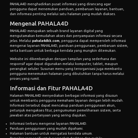
PAHALA4D menghadirkan pusat informasi yang dirancang agar
pengguna dapat menemukan panduan, pembaruan layanan, bantuan,
dan informasi penting melalui satu halaman yang mudah diakses.
Mengenal PAHALA4D
PAHALA4D merupakan sebuah brand layanan digital yang
mengutamakan kemudahan akses dan penyampaian informasi secara
jelas. Melalui
pahala4dkk.com
, pengguna dapat memperoleh informasi
mengenai layanan PAHALA4D, panduan penggunaan, pembaruan sistem,
serta bantuan untuk berbagai kendala yang mungkin ditemukan.
Website ini dikembangkan dengan tampilan yang sederhana dan
responsif agar dapat digunakan melalui komputer, tablet, maupun
perangkat seluler. Susunan menu yang terorganisasi juga membantu
pengguna menemukan halaman yang dibutuhkan tanpa harus melalui
proses yang rumit.
Informasi dan Fitur PAHALA4D
Halaman PAHALA4D menyediakan berbagai informasi yang disusun
untuk membantu pengguna memahami layanan dengan lebih mudah.
Informasi tersebut dapat mencakup panduan penggunaan akun,
petunjuk mengakses fitur, pengumuman pemeliharaan sistem, serta
jawaban atas pertanyaan yang sering diajukan.
Informasi terbaru mengenai layanan PAHALA4D.
Panduan penggunaan yang mudah dipahami.
Halaman bantuan untuk mengatasi kendala umum.