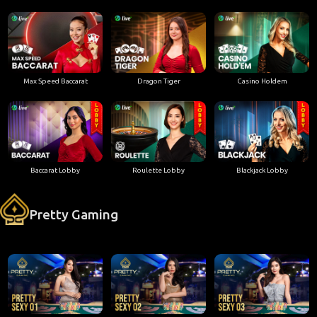
Max Speed Baccarat
Dragon Tiger
Casino Holdem
Baccarat Lobby
Roulette Lobby
Blackjack Lobby
Pretty Gaming