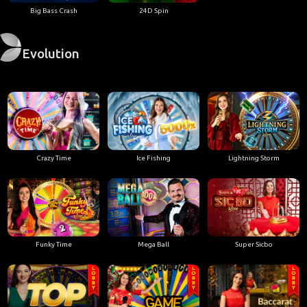
Big Bass Crash
24D Spin
Evolution
Crazy Time
Ice Fishing
Lightning Storm
Funky Time
Mega Ball
Super Sicbo