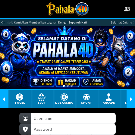
ala4d Kami Akan Memberikan Layanan Dengan Sepenuh Hati
Selamat Datang Di Situ
TOGEL
SLOT
LIVE CASINO
SPORT
ARCADE
SABU