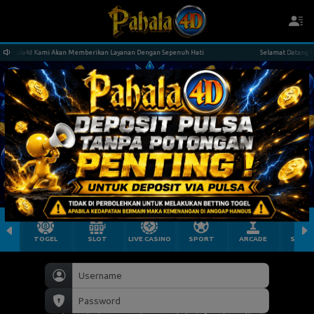
 Pahala4d Kami Akan Memberikan Layanan Dengan Sepenuh Hati
Selamat Datang Di S
TOGEL
SLOT
LIVE CASINO
SPORT
ARCADE
SABU