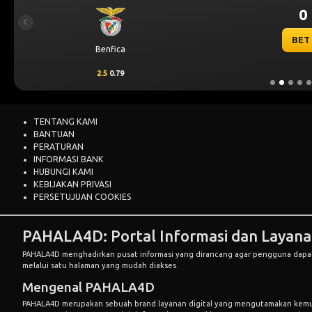
0 
Previous
BET
Benfica
2.5
0.79
TENTANG KAMI
BANTUAN
PERATURAN
INFORMASI BANK
HUBUNGI KAMI
KEBIJAKAN PRIVASI
PERSETUJUAN COOKIES
PAHALA4D: Portal Informasi dan Layan
PAHALA4D menghadirkan pusat informasi yang dirancang agar pengguna dapa
melalui satu halaman yang mudah diakses.
Mengenal PAHALA4D
PAHALA4D merupakan sebuah brand layanan digital yang mengutamakan kemuda