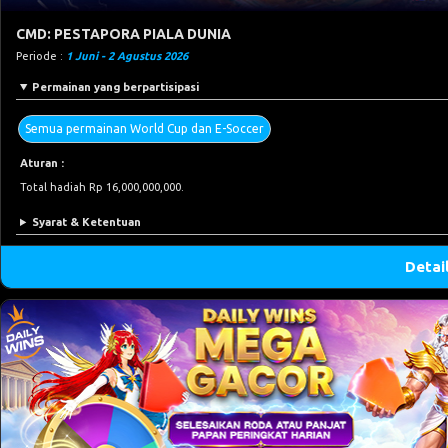
CMD: PESTAPORA PIALA DUNIA
Periode :
1 Juni - 2 Agustus 2026
Permainan yang berpartisipasi
Semua permainan World Cup dan E-Soccer
Aturan :
Total hadiah Rp 16,000,000,000.
Syarat & Ketentuan
Detai