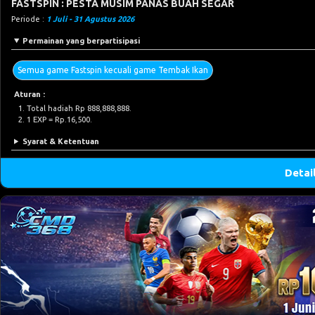
FASTSPIN : PESTA MUSIM PANAS BUAH SEGAR
Periode :
1 Juli - 31 Agustus 2026
Permainan yang berpartisipasi
Semua game Fastspin kecuali game Tembak Ikan
Aturan :
Total hadiah Rp 888,888,888.
1 EXP = Rp.16,500.
Syarat & Ketentuan
Detai