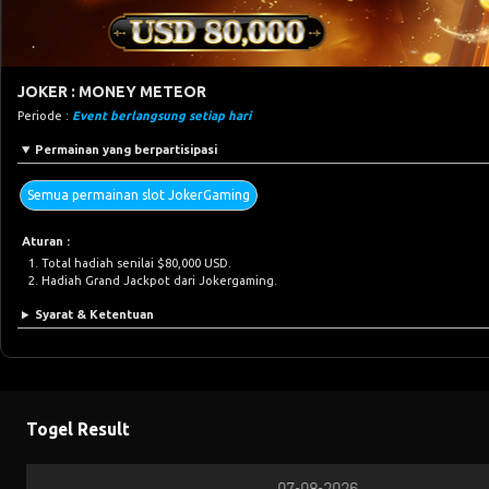
JOKER : MONEY METEOR
Periode :
Event berlangsung setiap hari
Permainan yang berpartisipasi
Semua permainan slot JokerGaming
Aturan :
Total hadiah senilai $80,000 USD.
Hadiah Grand Jackpot dari Jokergaming.
Syarat & Ketentuan
Togel Result
HONGKONG